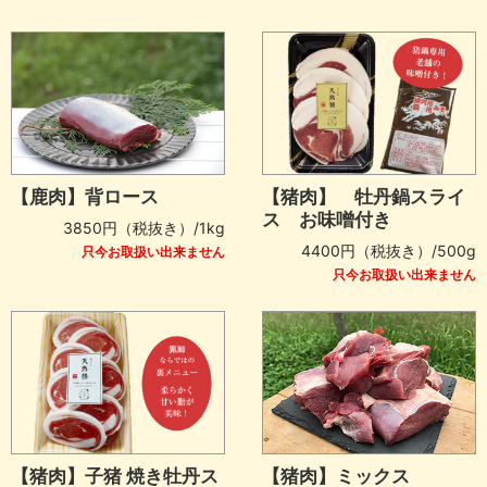
【鹿肉】背ロース
【猪肉】 牡丹鍋スライ
ス お味噌付き
3850円（税抜き）/1kg
4400円（税抜き）/500g
只今お取扱い出来ません
只今お取扱い出来ません
【猪肉】子猪 焼き牡丹ス
【猪肉】ミックス