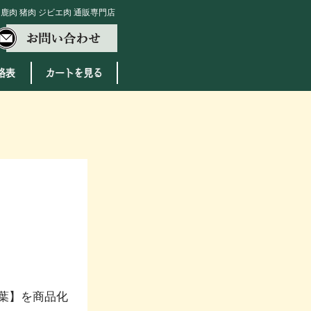
鹿肉 猪肉 ジビエ肉 通販専門店
葉】を商品化